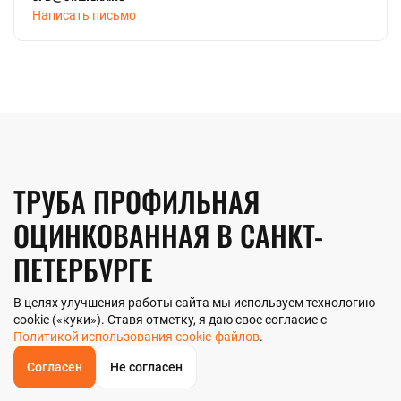
Написать письмо
ТРУБА ПРОФИЛЬНАЯ
ОЦИНКОВАННАЯ В САНКТ-
ПЕТЕРБУРГЕ
В целях улучшения работы сайта мы используем технологию
cookie («куки»). Ставя отметку, я даю свое согласие с
Компания «Стальтека» — поставщик металлопроката с
собственным складом и производством в Санкт-Петербурге. В
Политикой использования cookie-файлов
.
наличии более 130 видов металлопроката и 70 наименований
металлоизделий — черный, цветной и нержавеющий прокат
Согласен
Не согласен
ОБРАТНЫЙ
ЗВОНОК
любых типоразмеров. Мы реализуем трубу профильную
Главная
Звонок
Корзина
КУПИТЬ В 1 КЛИК
ЗАПРОС ЦЕНЫ
ФИЛЬТР
оцинкованную как оптом, так и в розницу прямо со склада из