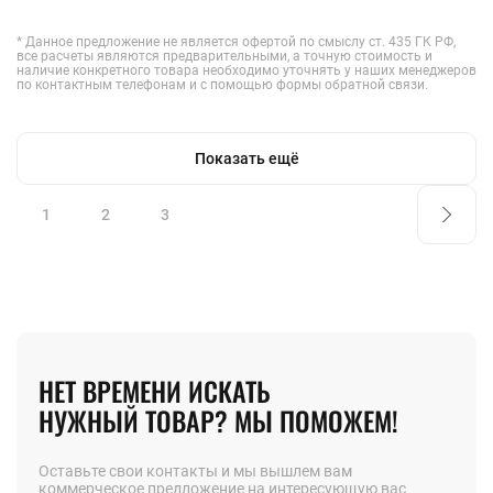
* Данное предложение не является офертой по смыслу ст. 435 ГК РФ,
все расчеты являются предварительными, а точную стоимость и
наличие конкретного товара необходимо уточнять у наших менеджеров
по контактным телефонам и с помощью формы обратной связи.
Показать ещё
1
2
3
НЕТ ВРЕМЕНИ ИСКАТЬ
НУЖНЫЙ ТОВАР? МЫ ПОМОЖЕМ!
Оставьте свои контакты и мы вышлем вам
коммерческое предложение на интересующую вас