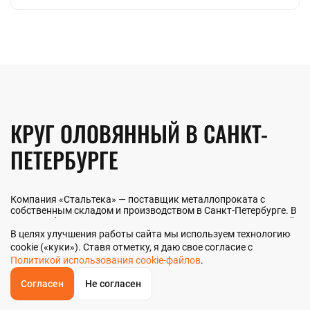
КРУГ ОЛОВЯННЫЙ В САНКТ-
ПЕТЕРБУРГЕ
Компания «Стальтека» — поставщик металлопроката с
собственным складом и производством в Санкт-Петербурге. В
наличии более 130 видов металлопроката и 70 наименований
металлоизделий — черный, цветной и нержавеющий прокат
В целях улучшения работы сайта мы используем технологию
любых типоразмеров. Мы реализуем круг оловянный как
cookie («куки»). Ставя отметку, я даю свое согласие с
оптом, так и в розницу прямо со склада из наличия или под
Политикой использования cookie-файлов
.
заказ. Контроль качества на всех этапах — от входного
анализа до отгрузки.
Согласен
Не согласен
ОБРАТНЫЙ
ЗВОНОК
Главная
Звонок
Корзина
КУПИТЬ В 1 КЛИК
ЗАПРОС ЦЕНЫ
ФИЛЬТР