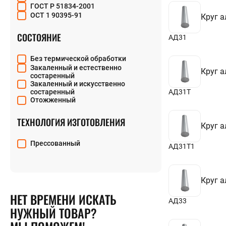
ВД1
ГОСТ Р 51834-2001
48
Д1
ОСТ 1 90395-91
Круг 
50
Д16
52
Д16Т
СОСТОЯНИЕ
55
АД31
Д16ч
58
Д16чт
60
Д19
Без термической обработки
65
Д19Т
Закаленный и естественно
Круг 
70
Д19ч
состаренный
75
Д1Т
Закаленный и искусственно
80
состаренный
АД31Т
Д20
85
Отожженный
Д21
90
М40
95
ТЕХНОЛОГИЯ ИЗГОТОВЛЕНИЯ
1151
Круг 
100
1915
105
1925
Прессованный
110
АД31Т1
1933
115
120
125
Круг 
130
135
НЕТ ВРЕМЕНИ ИСКАТЬ
140
АД33
НУЖНЫЙ ТОВАР?
145
150