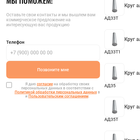
МЫ ПОМОЖЕМ!
155
Круг 
160
165
Оставьте свои контакты и мы вышлем вам
170
АД33Т
коммерческое предложение на
175
интересующую вас продукцию
180
185
Круг 
190
Телефон
200
210
АД33Т1
220
230
240
Позвоните мне
Круг 
250
260
270
Я даю
согласие
на обработку своих
АД35
персональных данных в соответствии с
280
Политикой обработки персональных данных
в
290
и
Пользовательским соглашением
.
300
Круг 
350
400
АД35Т