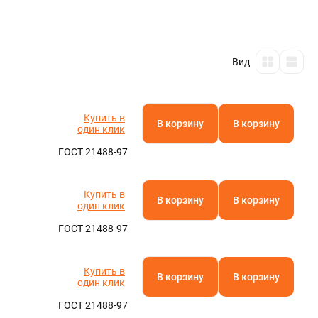
Полистирол
Полиамид
Паронит
Фторопласт
Кевлар
Текстолит
АБС-пластик
Капролон
Эбонит
Стеклотекстолит
Бакелит
Резинотехнические изделия
Полиацеталь
Гетинакс
Арамид
Винипласт
Электрокартон
Полиэфирэфиркетон
Миканит
Слюдопласт
Арфлон
Вибродемпфирующая эластомерная пластина
Пленочные электроизоляционные материалы
Полиэтилентерефталат (ПЭТ)
Асбест
Полипропилен
Полиэтилен
Оргстекло
Полиуретан
Вид
Ещё
Купить в
В корзину
В корзину
один клик
ГОСТ 21488-97
Купить в
В корзину
В корзину
один клик
ГОСТ 21488-97
Купить в
В корзину
В корзину
один клик
ГОСТ 21488-97