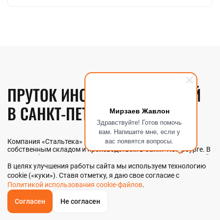
ПРУТОК ИНСТРУМЕНТАЛЬНЫЙ
В САНКТ-ПЕТЕРБУРГЕ
Мирзаев Жавлон
Здравствуйте! Готов помочь
вам. Напишите мне, если у
вас появятся вопросы.
Компания «Стальтека» — поставщик металлопроката с
собственным складом и производством в Санкт-Петербурге. В
наличии более 130 видов металлопроката и 70 наименований
металлоизделий — черный, цветной и нержавеющий прокат
В целях улучшения работы сайта мы используем технологию
любых типоразмеров. Мы реализуем пруток
cookie («куки»). Ставя отметку, я даю свое согласие с
инструментальный как оптом, так и в розницу прямо со
Политикой использования cookie-файлов
.
склада из наличия или под заказ. Контроль качества на всех
этапах — от входного анализа до отгрузки.
Согласен
Не согласен
ОБРАТНЫЙ
ЗВОНОК
Главная
Звонок
Корзина
КУПИТЬ В 1 КЛИК
ЗАПРОС ЦЕНЫ
ФИЛЬТР