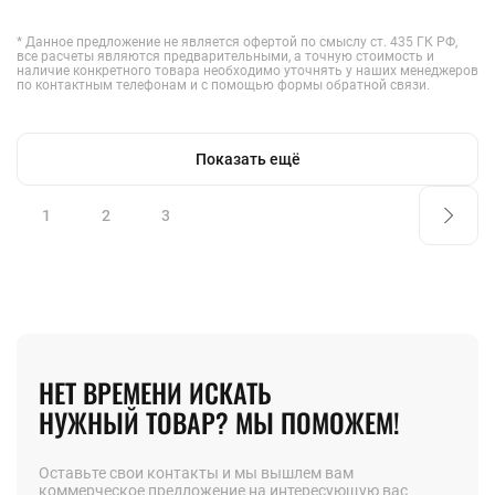
* Данное предложение не является офертой по смыслу ст. 435 ГК РФ,
все расчеты являются предварительными, а точную стоимость и
наличие конкретного товара необходимо уточнять у наших менеджеров
по контактным телефонам и с помощью формы обратной связи.
Показать ещё
1
2
3
НЕТ ВРЕМЕНИ ИСКАТЬ
НУЖНЫЙ ТОВАР? МЫ ПОМОЖЕМ!
Оставьте свои контакты и мы вышлем вам
коммерческое предложение на интересующую вас