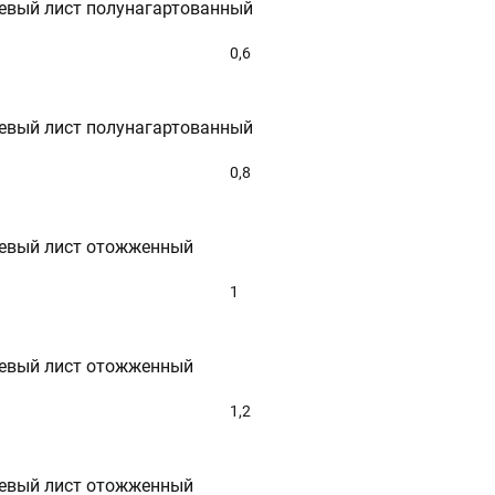
евый лист полунагартованный
0,6
евый лист полунагартованный
0,8
евый лист отожженный
1
евый лист отожженный
1,2
евый лист отожженный