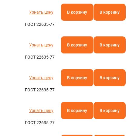
Полистирол
Полиамид
Паронит
Фторопласт
Кевлар
Текстолит
АБС-пластик
Капролон
Эбонит
Стеклотекстолит
Бакелит
Резинотехнические изделия
Полиацеталь
Гетинакс
Арамид
Винипласт
Электрокартон
Полиэфирэфиркетон
Миканит
Слюдопласт
Арфлон
Вибродемпфирующая эластомерная пластина
Пленочные электроизоляционные материалы
Полиэтилентерефталат (ПЭТ)
Асбест
Полипропилен
Узнать цену
В корзину
В корзину
Полиэтилен
Оргстекло
ГОСТ 22635-77
Полиуретан
Ещё
Узнать цену
В корзину
В корзину
ГОСТ 22635-77
Узнать цену
В корзину
В корзину
ГОСТ 22635-77
Узнать цену
В корзину
В корзину
ГОСТ 22635-77