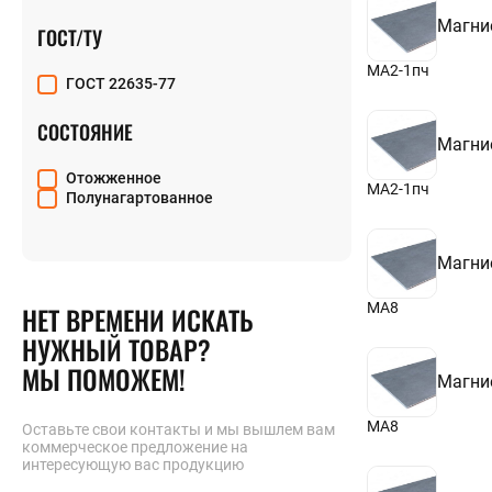
6,5
+7 (812) 214
Магни
7
ГОСТ/ТУ
7,5
8
МА2-1пч
ГОСТ 22635-77
8,5
9
СОСТОЯНИЕ
9,5
Магни
10
10,5
Отожженное
МА2-1пч
Полунагартованное
Магни
МА8
НЕТ ВРЕМЕНИ ИСКАТЬ
НУЖНЫЙ ТОВАР?
МЫ ПОМОЖЕМ!
Магни
МА8
Оставьте свои контакты и мы вышлем вам
коммерческое предложение на
интересующую вас продукцию