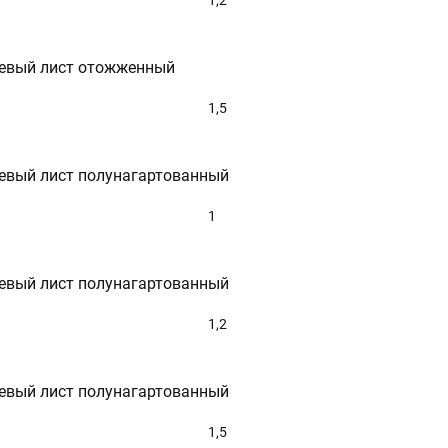
1,2
евый лист отожженный
1,5
евый лист полунагартованный
1
евый лист полунагартованный
1,2
евый лист полунагартованный
1,5