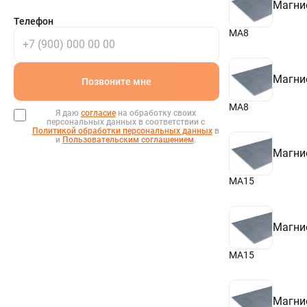
Магни
Телефон
МА8
Магни
Позвоните мне
МА8
Я даю
согласие
на обработку своих
персональных данных в соответствии с
Политикой обработки персональных данных
в
и
Пользовательским соглашением
.
Магни
МА15
Магни
МА15
Магни