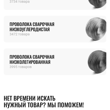
3734 товара
SPB@STALTEKA.RU
ПРОВОЛОКА СВАРОЧНАЯ
НИЗКОУГЛЕРОДИСТАЯ
3472 товара
ПРОВОЛОКА СВАРОЧНАЯ
НИЗКОЛЕГИРОВАННАЯ
3995 товаров
НЕТ ВРЕМЕНИ ИСКАТЬ
НУЖНЫЙ ТОВАР? МЫ ПОМОЖЕМ!