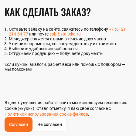
КАК СДЕЛАТЬ ЗАКАЗ?
Оставьте заявку на сайте, свяжитесь по телефону
+7 (812)
214-64-77
или почте
spb@stalteka.ru
Менеджер свяжется с вами в течение двух часов
Уточним параметры, согласуем доставку и стоимость
Выберите удобный способ оплаты
Отгружаем продукцию — получаете документы
Если нужны аналоги, расчёт веса или помощь с подбором —
мы поможем!
В целях улучшения работы сайта мы используем технологию
cookie («куки»). Ставя отметку, я даю свое согласие с
Политикой использования cookie-файлов
.
Отдел продаж
Согласен
Не согласен
ОБРАТНЫЙ
ЗВОНОК
+7 (812) 214-64-77
Главная
Звонок
Корзина
КУПИТЬ В 1 КЛИК
ЗАПРОС ЦЕНЫ
ФИЛЬТР