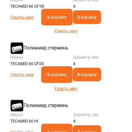
SPB@STALTEKA.RU
TECAMID 66 GF30
4
Узнать цену
В корзину
В корзину
Узнать цену
Полиамид стержень
Марка
Диаметр, мм
TECAMID 66 CF20
4
Узнать цену
В корзину
В корзину
Узнать цену
Полиамид стержень
Марка
Диаметр, мм
TECAMID 66 HI
4
Узнать цену
В корзину
В корзину